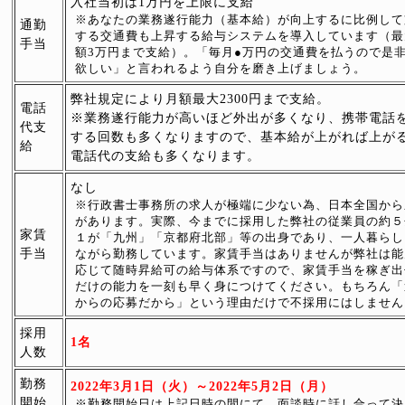
入社当初は1万円を上限に支給
※あなたの業務遂行能力（基本給）が向上するに比例して
通勤
する交通費も上昇する給与システムを導入しています（最
手当
額3万円まで支給）。「毎月●万円の交通費を払うので是
欲しい」と言われるよう自分を磨き上げましょう。
弊社規定により月額最大2300円まで支給。
電話
※業務遂行能力が高いほど外出が多くなり、携帯電話
代支
する回数も多くなりますので、基本給が上がれば上が
給
電話代の支給も多くなります。
なし
※行政書士事務所の求人が極端に少ない為、日本全国から
があります。実際、今までに採用した弊社の従業員の約５
家賃
１が「九州」「京都府北部」等の出身であり、一人暮らし
手当
ながら勤務しています。家賃手当はありませんが弊社は能
応じて随時昇給可の給与体系ですので、家賃手当を稼ぎ出
だけの能力を一刻も早く身につけてください。もちろん「
からの応募だから」という理由だけで不採用にはしません
採用
1名
人数
勤務
2022年3月1日（火）～2022年5月2日（月）
開始
※勤務開始日は上記日時の間にて、面談時に話し合って決