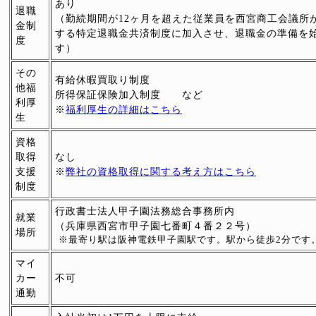
あり
退職
（勤続期間が12ヶ月を超えた従業員を西宮商工会議所
金制
する特定退職金共済制度に加入させ、退職金の準備を
度
す）
その
有給休暇買取り制度
他福
所得保証保険加入制度 など
利厚
※
福利厚生の詳細はこちら
生
資格
取得
なし
支援
※
弊社の資格取得に関する考え方はこちら
制度
行政書士法人甲子園法務総合事務所内
就業
（兵庫県西宮市甲子園七番町４番２２号）
場所
※最寄り駅は阪神電鉄甲子園駅です。駅から徒歩2分です
マイ
カー
不可
通勤