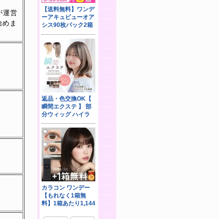
が運営
始めま
。