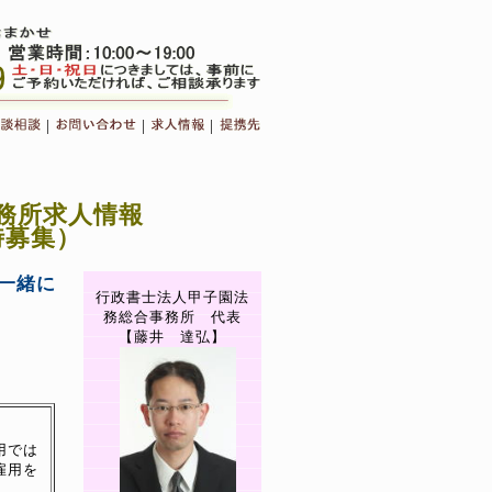
|
|
|
務所求人情報
募集）
一緒に
行政書士法人甲子園法
務総合事務所 代表
【藤井 達弘】
用では
雇用を