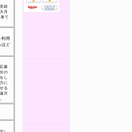
支給
大月
非来て
を利用
るほど
応募
分の
をし
力に
せる
遠方
。
定し