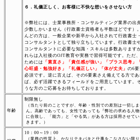
６．礼儀正しく、お客様に不快な想いをさせない方
※弊社には、士業事務所・コンサルティング業界の出
少数しかいません（行政書士資格者も半数ほどです）
んどの方は、一般企業や新卒から入社されて行政書士
コンサルタントとして独り立ちしています。行政書士
コンサルタントに必要な知識・スキルは多数あります
れらは入社後のOJT教育や実務で習得可能です。ただ
ためには
「素直さ」「責任感が強い」「プラス思考」
心旺盛・勉強好き」「礼儀正しい」「体が丈夫」
の6
必須です。逆に言えば、その6要素さえ備えてる方であ
ば、必ず活躍できるフィールドをご用意しています。
うな方のご応募をお待ちしております。
制限無し
（当たり前のことですが、年齢・性別での差別は一切しま
年齢
ん。高齢であっても、女性であっても『弊社の求める人物
に合致し、「能力」と「やる気」がある方は採用させてい
きます。）
10：00～19：00
（業務の性質上、かなりテキパキと仕事をこなさない限り