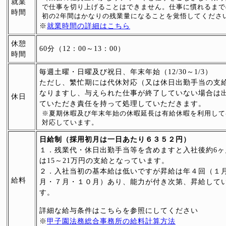
就業
で仕事を切り上げることはできません。仕事に慣れるまで
時間
初の2年間はかなりの残業量になることを覚悟してくださ
※
就業時間の詳細はこちら
休憩
60分（12：00～13：00）
時間
毎週土曜・日曜及び祝日、年末年始（12/30～1/3）
ただし、繁忙期には代休対応（又は休日出勤手当の支
なりますし、与えられた仕事が終了していない場合は
休日
ていただき責任を持って処理していただきます。
※夏期休暇及び年末年始の休暇延長は有給休暇を利用して
対応しています。
日給制（採用初月は一日あたり６３５２円）
１．残業代・休日出勤手当等を含めますと入社後約6ヶ
は15～21万円の支給となっています。
２．入社当初の基本給は低いですが昇給は年４回（１
給料
月・７月・１０月）あり、能力が付き次第、昇給して
す。
詳細な給与条件はこちらを参照にしてください
※
甲子園法務総合事務所の給料計算方法