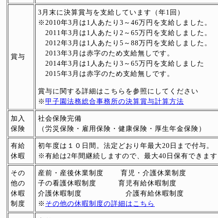
3月末に決算賞与を支給しています（年1回）
※2010年3月は1人あたり3～46万円を支給しました。
2011年3月は1人あたり2～65万円を支給しました。
2012年3月は1人あたり5～88万円を支給しました。
2013年3月は赤字のため支給無しです。
賞与
2014年3月は1人あたり3～65万円を支給しました
2015年3月は赤字のため支給無しです。
賞与に関する詳細はこちらを参照にしてください
※
甲子園法務総合事務所の決算賞与計算方法
加入
社会保険完備
保険
（労災保険・雇用保険・健康保険・厚生年金保険）
有給
初年度は１０日間。法定どおり年最大20日まで付与。
休暇
※有給は2年間継続しますので、最大40日保有できます
その
産前・産後休業制度 育児・介護休業制度
他の
子の看護休暇制度 育児有給休暇制度
休暇
介護休暇制度 介護有給休暇制度
制度
※
その他の休暇制度の詳細はこちら