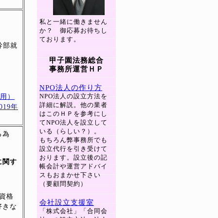
私と一緒に働きません
）
か？ 御応募お待ちし
ております。
幹部就
甲子園法務総合
事務所運営ＨＰ
NPO法人の作り方
NPO法人の設立方法を
採用）
詳細に解説。他の業者
19年
はこのＨＰを参考にし
てNPO法人を設立して
いる（らしい？）。
る為
もちろん弊事務所でも
設立代行を引き受けて
おります。設立後の記
に関す
帳会計や運営アドバイ
スもおまかせ下さい
（要顧問契約）
資格
会社設立支援室
好きな
「株式会社」「合同会