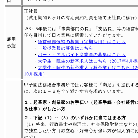
日
正社員
（試用期間６ヶ月の有期契約社員を経て正社員に移行
※3～5年後には「事業部門の長」「支店長」等の経営
任を目指して日々業務に研鑽していただきます。
雇用
・
経営幹部候補の募集（定期採用）はこちら
形態
・
一般従業員の募集はこちら
・
パート・アルバイト従業員の募集はこちら
・
大学生・院生の新卒求人はこちら（2017年4月
・
大学生・院生の新卒求人（秋卒業）はこちら（20
10月採用）
甲子園法務総合事務所ではお客様に『満足』を提供す
に、次の１～６を全て満たす方を求めています。
１．起業家・創業家のお手伝い（起業手続・会社経営
る仕事）がしたい方
２．下記（1）～（5）のいずれかに当てはまる方
（1）将来、行政書士や税理士、社会保険労務士などの
で独立したい方（独立心・好奇心が強い方が個人的に
ので）