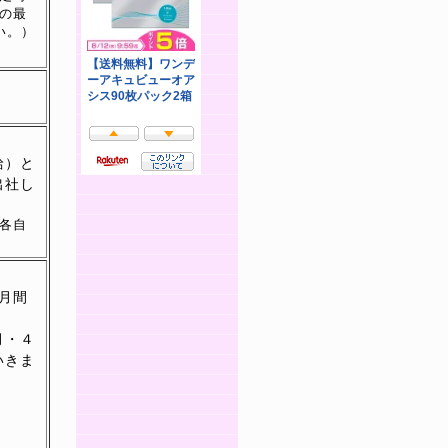
の最
い。）
給）と
出社し
各自
月間
月・４
いきま