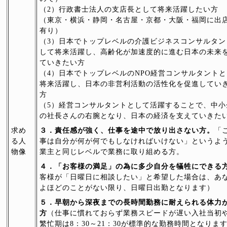
（2）行政書士法人の支店長として将来活躍したい方
（東京・横浜・静岡・名古屋・京都・大阪・福岡に出
有り）
（3）日本でトップレベルの介護ビジネスコンサルタン
して将来活躍し、高齢化が加速度的に進む日本の未来
ていきたい方
（4）日本でトップレベルのNPO経営コンサルタント
将来活躍し、日本の非営利活動の活性化を促進してい
方
（5）経営コンサルタントとして活躍することで、中小
の社長さんの右腕となり、日本の経済を支えていきた
求め
３．責任感が強く、仕事を途中で放り出さない方。
「
る人
事は自分が何が何でもしなければいけない」というよ
物像
業主と同じレベルで業務に取り組める方。
４．「お客様の満足」の為に多少自分を犠牲にできる
客様が「日曜日に相談したい」と希望した場合は、あ
よほどのことがない限り、日曜日出勤となります）
５．早朝から深夜までの長時間勤務に耐えられる体力
方
（仕事に慣れておらず業務スピードが遅い入社当初
繁忙期は8：30～21：30が標準的な勤務時間となりま