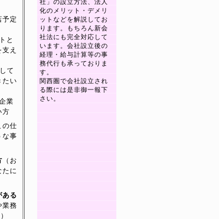
社」の設立方法、法人
化のメリット・デメリ
店予定
ットなどを解説してお
ります。もちろん新会
社法にも完全対応して
トと
います。会社設立後の
を支え
経理・給与計算等の事
務代行も承っておりま
として
す。
きたい
関西圏で会社設立され
る際には是非御一報下
さい。
企業
い方
この仕
うな事
方
（お
なたに
がある
や業務
す）