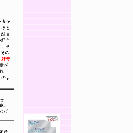
身者が
。ほと
・経営
や経営
が、そ
、その
「好奇
要素が
れ
そのよ
せ
像』
ただ
定時