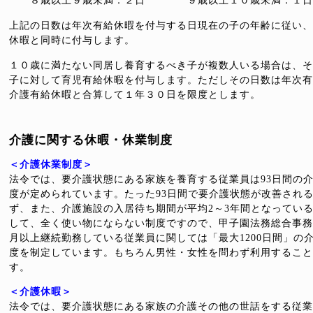
８歳以上９歳未満：２日 ９歳以上１０歳未満：１日
上記の日数は年次有給休暇を付与する日現在の子の年齢に従い、
休暇と同時に付与します。
１０歳に満たない同居し養育するべき子が複数人いる場合は、そ
子に対して育児有給休暇を付与します。ただしその日数は年次有
介護有給休暇と合算して１年３０日を限度とします。
介護に関する休暇・休業制度
＜介護休業制度＞
法令では、要介護状態にある家族を養育する従業員は93日間の
度が定められています。たった93日間で要介護状態が改善され
ず、また、介護施設の入居待ち期間が平均2～3年間となってい
して、全く使い物にならない制度ですので、甲子園法務総合事務
月以上継続勤務している従業員に関しては「最大1200日間」の
度を制定しています。もちろん男性・女性を問わず利用すること
す。
＜介護休暇＞
法令では、要介護状態にある家族の介護その他の世話をする従業