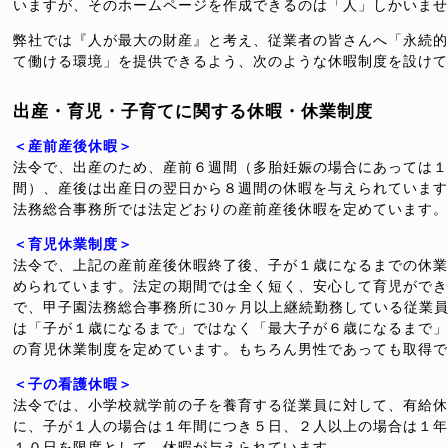
いますが、そのホームページを作成できるのは「人」しかいませ
弊社では『人が最大の財産』と考え、従業者の皆さんへ「永続的
て働ける環境」を提供できるよう、次のような休暇制度を設けて
出産・育児・子育てに関する休暇・休業制度
＜産前産後休暇＞
法令で、出産のため、産前６週間（多胎妊娠の場合にあっては１
間）、産後は出産日の翌日から８週間の休暇を与えられています
法務総合事務所では法定どおりの産前産後休暇を定めています。
＜育児休業制度＞
法令で、上記の産前産後休暇終了後、子が１歳になるまでの休業
められています。法定の期間では全く短く、安心して育児ができ
で、甲子園法務総合事務所に30ヶ月以上継続勤務している従業
は「子が１歳になるまで」ではなく「最大子が６歳になるまで」
の育児休業制度を定めています。もちろん男性であっても取得で
＜子の看護休暇＞
法令では、小学校就学前の子を養育する従業員に対して、有給休
に、子が１人の場合は１年間につき５日、２人以上の場合は１年
１０日を限度として、休暇が与えられています。