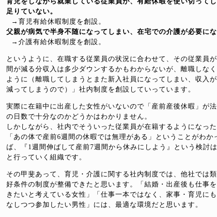
育児をしながら就業している従業員が、有給休暇を使い切ってし
足りていない。
→育児有給休暇制度を創設。
父親が病気で半身不随になってしまい、在宅での介護が必要にな
→介護有給休暇制度を創設。
というように、在職する従業員の状況に合わせて、その従業員が
間が減る分収入は多少ダウンするかもわからないが、離職しなく
ように（離職してしまうとまた新入社員になってしまい、収入が
減ってしまうので）」社内制度を創設していっています。
実際に在籍中に出産した女性がいないので「産前産後休暇」が法
の日数で十分なのかどうかはわかりません。
しかしながら、社内でそういった従業員が在籍するようになった
「あの体で産前6週間の休暇では無理がある」ということがわか
ば、『1週間伸ばして産前7週間から休みにしよう』という検討
と行っていく組織です。
その甲斐あって、育児・介護に関する社内制度では、他社では類
好条件の制度が整備できたと思います。「結婚・出産後も仕事を
きたいと考えている女性」「仕事一本ではなく、家事・育児にも
なしつつ参加したい男性」には、最適な環境だと思います。