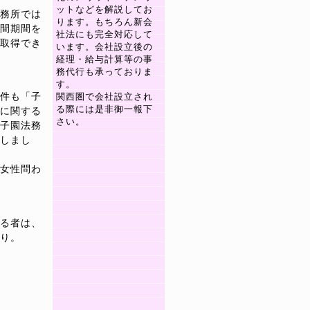
ットなどを解説してお
務所では
ります。もちろん新会
間期間を
社法にも完全対応して
取得でき
います。会社設立後の
経理・給与計算等の事
務代行も承っておりま
す。
件も「子
関西圏で会社設立され
る際には是非御一報下
に関する
さい。
子園法務
しまし
女性問わ
る者は、
り。