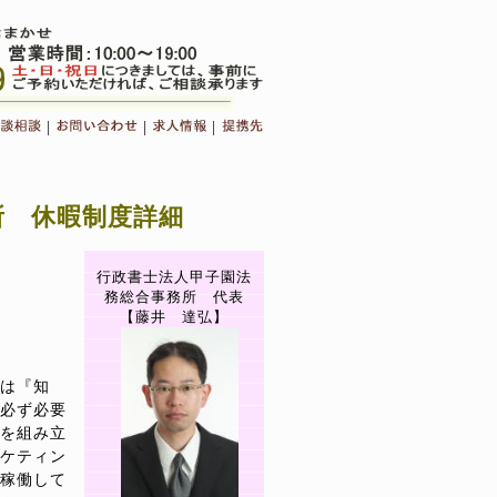
|
|
|
所 休暇制度詳細
行政書士法人甲子園法
務総合事務所 代表
【藤井 達弘】
は『知
必ず必要
を組み立
ケティン
稼働して