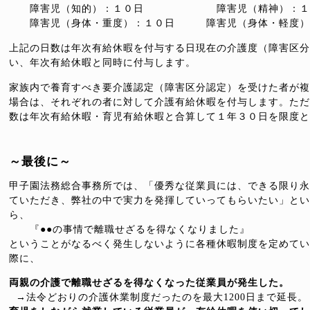
障害児（知的）：１０日 障害児（精神）：１
障害児（身体・重度）：１０日 障害児（身体・軽度）
上記の日数は年次有給休暇を付与する日現在の介護度（障害区分
い、年次有給休暇と同時に付与します。
家族内で養育すべき要介護認定（障害区分認定）を受けた者が複
場合は、それぞれの者に対して介護有給休暇を付与します。ただ
数は年次有給休暇・育児有給休暇と合算して１年３０日を限度と
～最後に～
甲子園法務総合事務所では、「優秀な従業員には、できる限り永
ていただき、弊社の中で実力を発揮していってもらいたい」とい
ら、
『●●の事情で離職せざるを得なくなりました』
ということがなるべく発生しないように各種休暇制度を定めてい
際に、
両親の介護で離職せざるを得なくなった従業員が発生した。
→法令どおりの介護休業制度だったのを最大1200日まで延長。