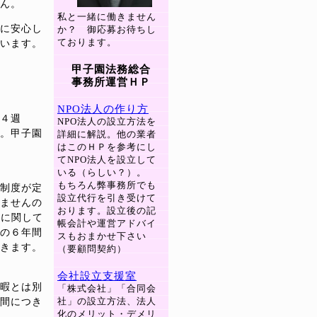
ん。
私と一緒に働きません
に安心し
か？ 御応募お待ちし
ております。
います。
甲子園法務総合
事務所運営ＨＰ
NPO法人の作り方
４週
NPO法人の設立方法を
。甲子園
詳細に解説。他の業者
はこのＨＰを参考にし
てNPO法人を設立して
いる（らしい？）。
もちろん弊事務所でも
制度が定
設立代行を引き受けて
ませんの
おります。設立後の記
員に関して
帳会計や運営アドバイ
の６年間
スもおまかせ下さい
きます。
（要顧問契約）
会社設立支援室
暇とは別
「株式会社」「合同会
社」の設立方法、法人
間につき
化のメリット・デメリ