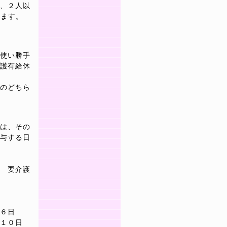
、２人以
います。
使い勝手
護有給休
のどちら
は、その
与する日
 要介護
６日
１０日