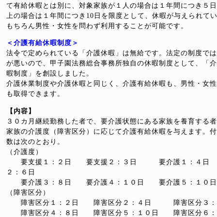
て有給休暇とは別に、対象家族が１人の場合は１年間につき５日
上の場合は１年間につき10日を限度として、休暇が与えられて
もちろん男性・女性を問わず利用することが可能です。
＜介護有給休暇制度＞
法令で定められている「介護休暇」は無給です。法定の制度では
が悪いので、甲子園法務総合事務所独自の休暇制度として、「介
暇制度」を創設しました。
介護休業制度や介護休暇と同じく、介護有給休暇も、男性・女性
も取得できます。
【内容】
３０カ月継続勤務した者で、要介護状態にある家族を養育する者
家族の介護度（障害区分）に応じて介護有給休暇を与えます。付
数は次のとおり。
（介護度）
要支援１：２日 要支援２：３日 要介護１：４日
２：６日
要介護３：８日 要介護４：１０日 要介護５：１０日
（障害区分）
障害区分１：２日 障害区分２：４日 障害区分３：
障害区分４：８日 障害区分５：１０日 障害区分６：