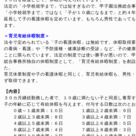
法定の「小学校就学まで」では短すぎるので、甲子園法務総合事
「小学校就学まで」ではなく「子が１０歳になるまで」と約４年
延長して子の看護休暇を定めています。もちろん男性であっても
ます。
＜育児有給休暇制度＞
法令で定められている「子の看護休暇」は無給です。休暇取得要
の看病・看護」や「予防接種・健康診断の受診」など、子の健康
ことに限られています。法定の制度では使い勝手が悪いので、甲
総合事務所独自の休暇制度として、「育児有給休暇制度」を創設
た。
育児休業制度や子の看護休暇と同じく、育児有給休暇も、男性・
ず取得できます。
【内容】
３０カ月継続勤務した者で、１０歳に満たない子と同居し養育す
子の年齢に応じて有給休暇を与えます。付与する日数は次のとお
０歳～１歳未満：１０日 １歳以上２歳未満：９日
２歳以上３歳未満：８日 ３歳以上４歳未満：７日
４歳以上５歳未満：６日 ５歳以上６歳未満：５日
６歳以上７歳未満：４日 ７歳以上８歳未満：３日